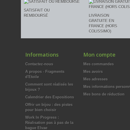
SATISFAIT OU
REMBOURSÉ
LIVRAISON
GRATUITE EN
FRANCE (HORS
COLISSIMO)
Informations
Mon compte
Contactez-nous
Mes commandes
A propos - Fragments
Mes avoirs
d'Etoile
Mes adresses
Comment sont réalisés les
Mes informations personn
bijoux ?
Mes bons de réduction
Calendrier des Expositions
Offrir un bijou : des pistes
pour bien choisir
Work In Progress :
Réalisation pas à pas de la
bague Elvae