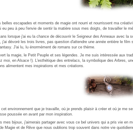
 belles escapades et moments de magie ont nourri et nourrissent ma créativi
i eu peu à peu l'envie de sentir la matière sous mes doigts, de travailler le mé
 ans lorsque j'ai eu la chance de découvrir le Seigneur des Anneaux avec la so
, j'ai dévoré les trois livres, pas question d'attendre une année entière le fil
antasy. J'ai lu, lu énormément de romans sur ce thème.
vert la magie, le Petit Peuple et ses légendes. Je me suis intéressée aux tradit
z moi, en Alsace !). L'esthétique des entrelacs, la symbolique des Arbres, une 
ns alimentent mes inspirations et mes créations.
 cet environnement que je travaille, où je prends plaisir à créer et où je me s
sse poussée en avant par mon inspiration.
rs mes bijoux, j'aimerais partager avec vous ce bel univers qui a pris vie en m
 de Magie et de Rêve que nous oublions trop souvent dans notre vie quotidien