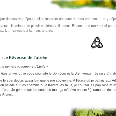
ar-dessus mon épaule, elles inspirent chacune de mes créations... et y dépo
yeux s'illuminent de plaisir et d'émerveillement. Et dans ces moment si parti
ier... Et mes outils à la main, je crée.
rice Rêveuse de l'atelier
he derrière Fragments d'Etoile ?
 êtes arrivé ici, je vous souhaite le Bon-Jour et la Bien-venue ! Je suis Chris
e le suis depuis aussi loin que je me souvienne. A l'école où je parlais aux Ar
en balade sur les chemins ou à travers les talus, je coursai les papillons et
s d'eau. Je grimpe sur les souches (oui, ça m'arrive encore ! ), ramasse des p
es Arbres.