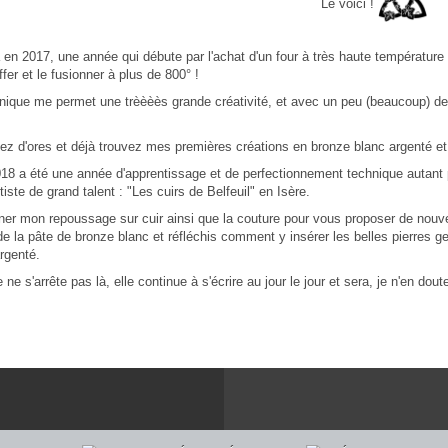
Le voici !
 en 2017, une année qui débute par l'achat d'un four à très haute température
fer et le fusionner à plus de 800° !
nique me permet une trèèèès grande créativité, et avec un peu (beaucoup) de 
z d'ores et déjà trouvez mes premières créations en bronze blanc argenté et
18 a été une année d'apprentissage et de perfectionnement technique autant 
iste de grand talent : "Les cuirs de Belfeuil" en Isère.
finer mon repoussage sur cuir ainsi que la couture pour vous proposer de nouvell
de la pâte de bronze blanc et réfléchis comment y insérer les belles pierres 
rgenté.
re ne s'arrête pas là, elle continue à s'écrire au jour le jour et sera, je n'en d