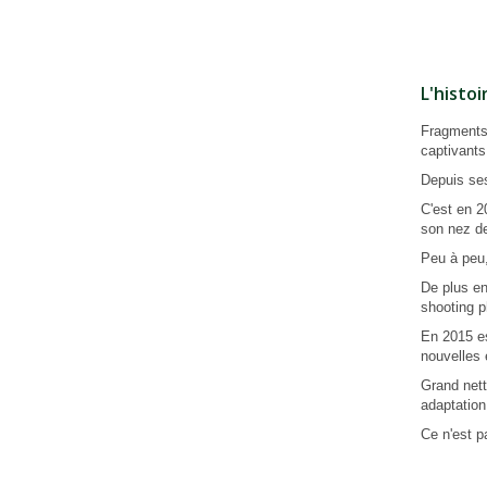
L'histoi
Fragments 
captivants
Depuis ses
C'est en 2
son nez de
Peu à peu,
De plus en
shooting p
En 2015 es
nouvelles 
Grand nett
adaptation
Ce n'est p