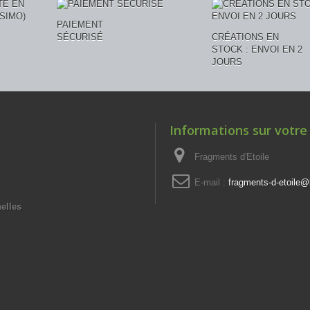
PAIEMENT
SÉCURISÉ
CRÉATIONS EN
STOCK : ENVOI EN 2
JOURS
Informations sur votre
Fragments d'Etoile
E-mail :
fragments-d-etoile@l
elles