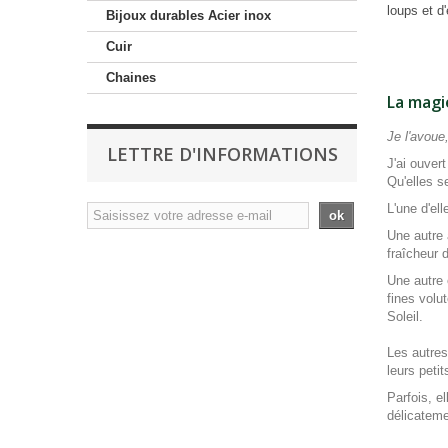
loups et d
Bijoux durables Acier inox
Cuir
Chaines
La magie
Je l'avoue
LETTRE D'INFORMATIONS
J'ai ouvert
Qu'elles se
L'une d'el
ok
Une autre 
fraîcheur 
Une autre 
fines volu
Soleil.
Les autres
leurs peti
Parfois, e
délicateme