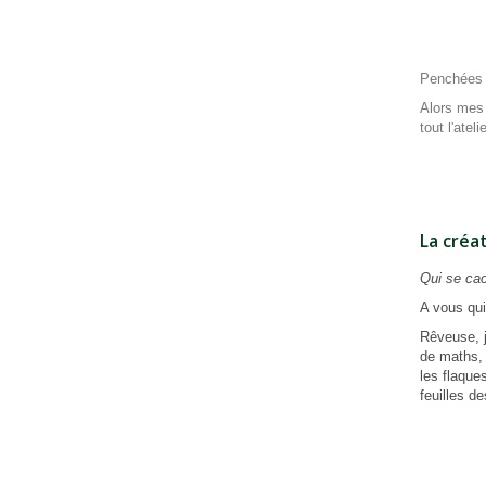
Penchées p
Alors mes 
tout l'atel
La créat
Qui se cac
A vous qui
Rêveuse, j
de maths, 
les flaque
feuilles d