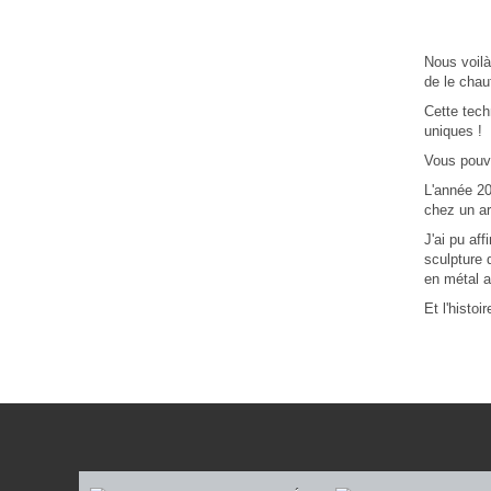
Nous voilà
de le chauf
Cette tech
uniques !
Vous pouve
L'année 20
chez un art
J'ai pu af
sculpture 
en métal a
Et l'histoi