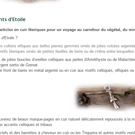
ts d'Etoile
articles en cuir féeriques pour un voyage au carrefour du végétal, du miné
d'Etoile ?
s colliers elfiques aux belles pierres gemmes ornés de jolies volutes argenté
tifs féeriques ornés de petites feuilles de lierre ou de chêne entre lesquelle
de jolies boucles d'oreilles celtiques aux perles d'Améthyste ou de Malachit
argent sertis de Grenat.
e front de tiares en métal argenté ou en cuir aux motifs celtiques, elfiques ou 
uverez de beaux marque-pages en cuir naturel délicatement repoussés à la m
ux accents celtiques et tribaux.
clefs et des barrettes à cheveux en cuir ou les Triquetra et autres motifs no