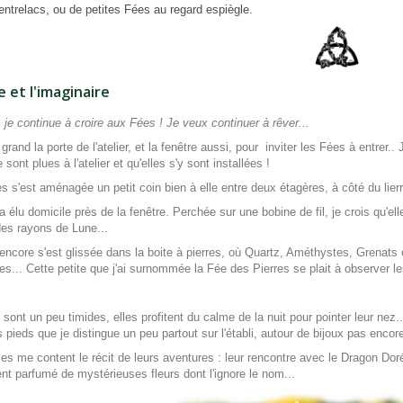
'entrelacs, ou de petites Fées au regard espiègle.
 et l'imaginaire
, je continue à croire aux Fées ! Je veux continuer à rêver...
 grand la porte de l'atelier, et la fenêtre aussi, pour inviter les Fées à entrer.
 sont plues à l'atelier et qu'elles s'y sont installées !
les s'est aménagée un petit coin bien à elle entre deux étagères, à côté du lierr
a élu domicile près de la fenêtre. Perchée sur une bobine de fil, je crois qu'ell
des rayons de Lune...
encore s'est glissée dans la boite à pierres, où Quartz, Améthystes, Grenats et
tes... Cette petite que j'ai surnommée la Fée des Pierres se plait à observer 
 sont un peu timides, elles profitent du calme de la nuit pour pointer leur nez.
ts pieds que je distingue un peu partout sur l'établi, autour de bijoux pas encor
lles me content le récit de leurs aventures : leur rencontre avec le Dragon Dor
nt parfumé de mystérieuses fleurs dont l'ignore le nom...