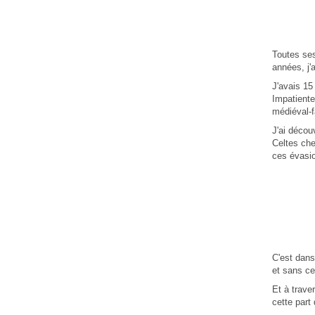
Toutes ses
années, j'a
J'avais 15
Impatiente
médiéval-f
J'ai décou
Celtes che
ces évasio
C'est dans
et sans ce
Et à trave
cette part