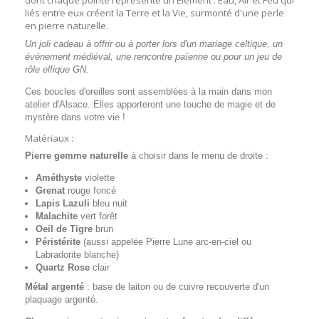
dont chaque pointe représente un Elément : Eau, Air et Feu qui
liés entre eux créent la Terre et la Vie, surmonté d'une perle
en pierre naturelle.
Un joli cadeau à offrir ou à porter lors d'un mariage celtique, un
événement médiéval, une rencontre païenne ou pour un jeu de
rôle elfique GN.
Ces boucles d'oreilles sont assemblées à la main dans mon
atelier d'Alsace. Elles apporteront une touche de magie et de
mystère dans votre vie !
Matériaux :
Pierre gemme naturelle
à choisir dans le menu de droite :
Améthyste
violette
Grenat
rouge foncé
Lapis Lazuli
bleu nuit
Malachite
vert forêt
Oeil de Tigre
brun
Péristérite
(aussi appelée Pierre Lune arc-en-ciel ou
Labradorite blanche)
Quartz Rose
clair
Métal argenté
: base de laiton ou de cuivre recouverte d'un
plaquage argenté.