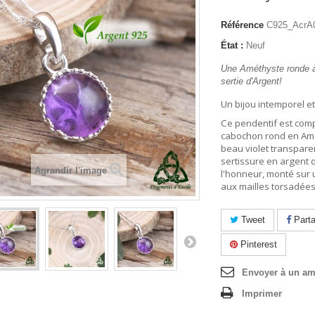
Référence
C925_AcrA
État :
Neuf
Une Améthyste ronde à 
sertie d'Argent!
Un bijou intemporel et
Ce pendentif est com
cabochon rond en Amé
beau violet transpare
sertissure en argent q
Agrandir l'image
l'honneur, monté sur 
aux mailles torsadées
Tweet
Parta
Pinterest
Envoyer à un am
Imprimer