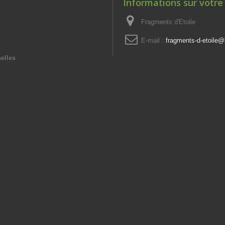
Informations sur votre
Fragments d'Etoile
E-mail :
fragments-d-etoile@l
elles