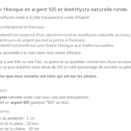
er féerique en argent 925 et Améthyste naturelle ronde.
thyste ronde à la jolie transparence sertie d'Argent!
ou intemporel et féerique.
dentif est composé d'un cabochon rond en Améthyste naturelle au beau viol
sertissure en argent qui met la pierre à l'honneur.
dentif est monté sur une chaine féerique aux mailles torsadées.
ou assemblé à la main dans mon atelier d'Alsace.
-le à une Elfe ou une Fée, ou portez-le au quotidien comme lors d'une occas
 ou pour enjoliver votre tenue de GN et votre personnage de sorcière ou prêt
lier que vous recevrez est celui qui est sur les photos.
aux :
yste
naturelle violet clair avec une jolie transparence.
tif en
argent 925
(poinçon "925" au dos).
ions :
r du pendentif : 2 cm,
re de la pierre : 10 mm,
ur de la chaine : 45 cm.