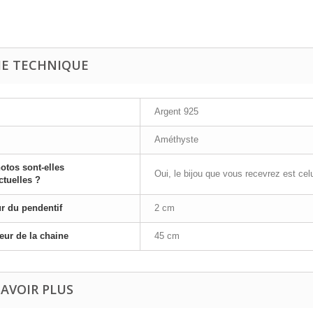
HE TECHNIQUE
Argent 925
Améthyste
otos sont-elles
Oui, le bijou que vous recevrez est celu
ctuelles ?
r du pendentif
2 cm
ur de la chaine
45 cm
SAVOIR PLUS