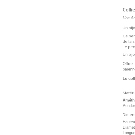
Colli
Une Amé
Un bij
Ce pen
de la 
Le pen
Un bij
Offrez
païenne
Le col
Matéri
Améth
Penden
Dimens
Hauteu
Diamèt
Longue