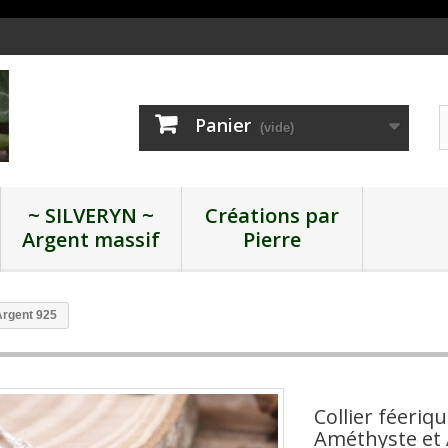
Panier
(vide)
~ SILVERYN ~
Créations par
Argent massif
Pierre
Argent 925
Collier féeriq
Améthyste et 