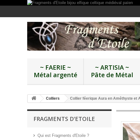
~ FAERIE ~
~ ARTISIA ~
Métal argenté
Pâte de Métal
Colliers
Collier féerique Aura en Améthyste et 
FRAGMENTS D'ETOILE
Qui est Fragments d'Etoile ?