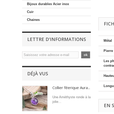
Bijoux durables Acier inox
Cuir
Chaines
FIC
LETTRE D'INFORMATIONS
Métal
Pierre
ok
Les ph
contra
DÉJÀ VUS
Hauteu
Longue
Collier féerique Aura...
Une Améthyste ronde à la
jolie...
EN 