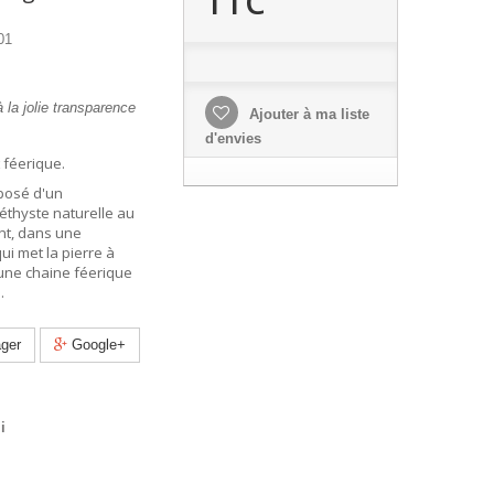
TTC
01
la jolie transparence
Ajouter à ma liste
d'envies
 féerique.
posé d'un
thyste naturelle au
nt, dans une
ui met la pierre à
une chaine féerique
.
ger
Google+
i