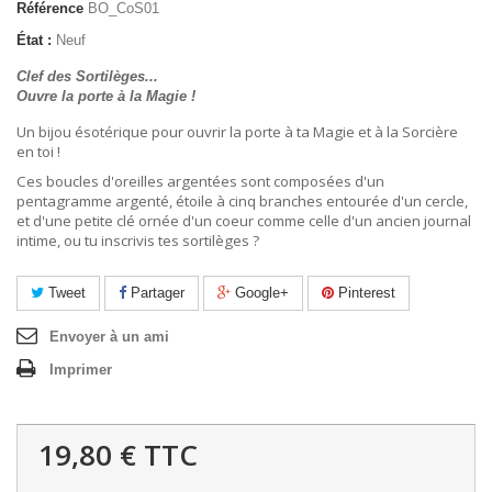
Référence
BO_CoS01
État :
Neuf
Clef des Sortilèges...
Ouvre la porte à la Magie !
Un bijou ésotérique pour ouvrir la porte à ta Magie et à la Sorcière
en toi !
Ces boucles d'oreilles argentées sont composées d'un
pentagramme argenté, étoile à cinq branches entourée d'un cercle,
et d'une petite clé ornée d'un coeur comme celle d'un ancien journal
intime, ou tu inscrivis tes sortilèges ?
Tweet
Partager
Google+
Pinterest
Envoyer à un ami
Imprimer
19,80 €
TTC