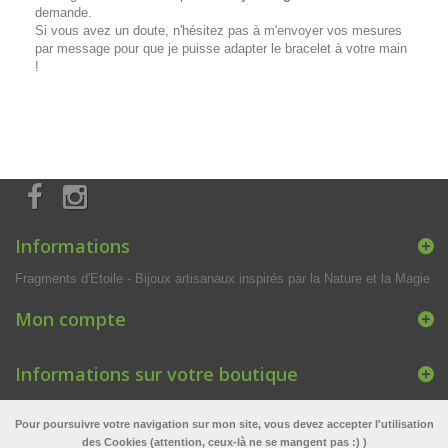
demande.
Si vous avez un doute, n'hésitez pas à m'envoyer vos mesures
par message pour que je puisse adapter le bracelet à votre main
!
Informations
Fragments d'Etoile - Bijoux artisanaux inspirés par la Nature et la Magie
Mon compte
Informations sur votre boutique
Pour poursuivre votre navigation sur mon site, vous devez accepter l'utilisation
des Cookies (attention, ceux-là ne se mangent pas :) )