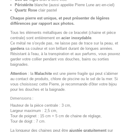
Péristérite
blanche (aussi appelée Pierre Lune arc-en-ciel)
Quartz Rose
clair pastel
Chaque pierre est unique, et peut présenter de légères
différences par rapport aux photos.
Tous les éléments métalliques de ce bracelet (chaine et pièce
centrale) sont entièrement en
acier inoxydable
.
Ce métal ne s'oxyde pas, ne laisse pas de trace sur la peau, et
gardera
sa couleur et son brillant durant de longues années.
Résistant à l'eau, à la transpiration et aux parfums, vous pouvez
garder votre collier pendant vos douches, bains ou sorties
baignades.
Attention
: la
Malachite
est une pierre fragile qui peut s'abimer
au contact de produits, chlore de piscine ou le sel de la mer. Si
vous choisissez cette Pierre, je recommande d'ôter votre bijou
pour les douches et la baignade.
Dimensions :
Hauteur de la pièce centrale : 3 cm,
Largeur maximum : 2,5 cm,
Tour de poignet : 15 cm + 5 cm de chaine de réglage,
Tour de doigt : 7 cm.
La longueur des chaines peut être
ajustée gratuitement
sur