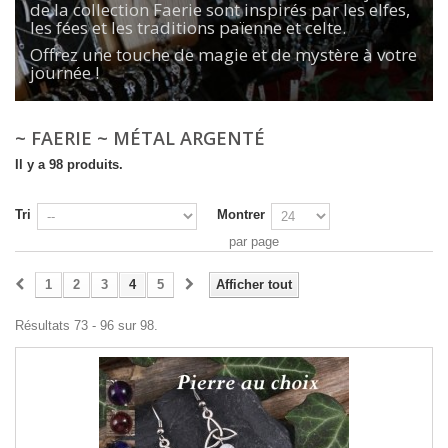
de la collection Faerie sont inspirés par les elfes,
les fées et les traditions païenne et celte.
Offrez une touche de magie et de mystère à votre
journée !
~ FAERIE ~ MÉTAL ARGENTÉ
Il y a 98 produits.
Tri
Montrer
par page
1
2
3
4
5
Afficher tout
Résultats 73 - 96 sur 98.