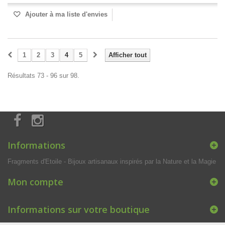
Ajouter à ma liste d'envies
1
2
3
4
5
Afficher tout
Résultats 73 - 96 sur 98.
Informations
Fragments d'Etoile - Bijoux artisanaux inspirés par la Nature et la Magie
Mon compte
Informations sur votre boutique